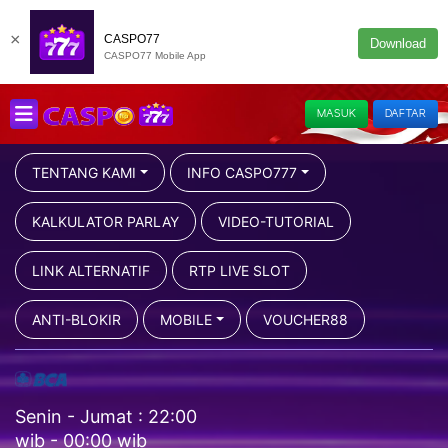
×
CASPO77
Download
CASPO77 Mobile App
MASUK
DAFTAR
TENTANG KAMI
INFO CASPO777
KALKULATOR PARLAY
VIDEO-TUTORIAL
LINK ALTERNATIF
RTP LIVE SLOT
ANTI-BLOKIR
MOBILE
VOUCHER88
Senin - Jumat : 22:00
wib - 00:00 wib