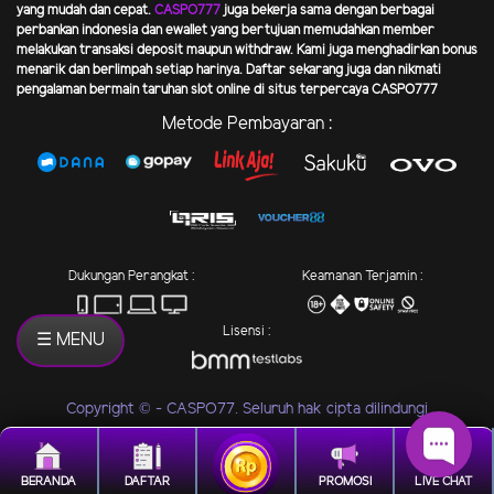
yang mudah dan cepat.
CASPO777
juga bekerja sama dengan berbagai
perbankan indonesia dan ewallet yang bertujuan memudahkan member
melakukan transaksi deposit maupun withdraw. Kami juga menghadirkan bonus
menarik dan berlimpah setiap harinya. Daftar sekarang juga dan nikmati
pengalaman bermain taruhan slot online di situs terpercaya
CASPO777
Metode Pembayaran :
Dukungan Perangkat :
Keamanan Terjamin :
Lisensi :
☰ MENU
Copyright © - CASPO77. Seluruh hak cipta dilindungi
BERANDA
DAFTAR
PROMOSI
LIVE CHAT