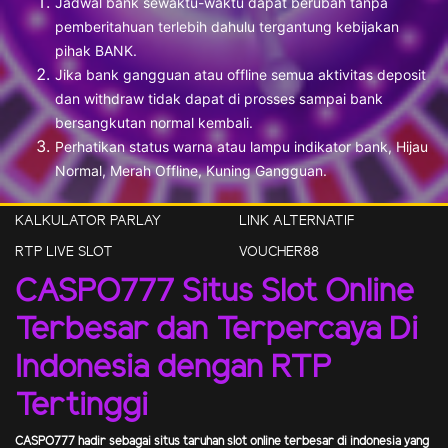
Jadwal bank sewaktu-waktu dapat berubah tanpa
pemberitahuan terlebih dahulu tergantung kebijakan
pihak BANK.
Jika bank gangguan atau offline semua aktivitas deposit
dan withdraw tidak dapat di prosses sampai bank
bersangkutan normal kembali.
Perhatikan status warna atau lampu indikator bank, Hijau
Normal, Merah Offline, Kuning Gangguan.
KALKULATOR PARLAY
LINK ALTERNATIF
RTP LIVE SLOT
VOUCHER88
CASPO777 Situs Slot Online
Terbesar dan Terpercaya Di
Indonesia dengan RTP
Tertinggi
CASPO777
hadir sebagai situs taruhan slot online terbesar di indonesia yang