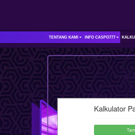
TENTANG KAMI
INFO CASPO777
KALKU