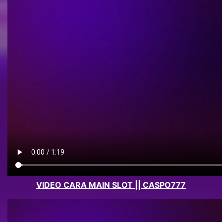
VIDEO CARA MAIN SLOT || CASPO777