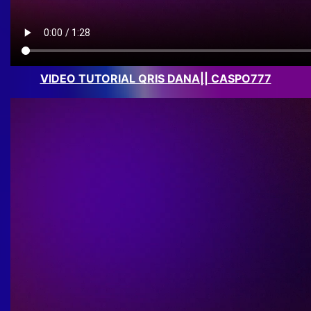
VIDEO TUTORIAL QRIS DANA|| CASPO777