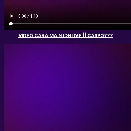
VIDEO CARA MAIN IDNLIVE || CASPO777