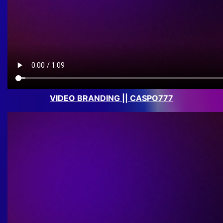
VIDEO BRANDING || CASPO777