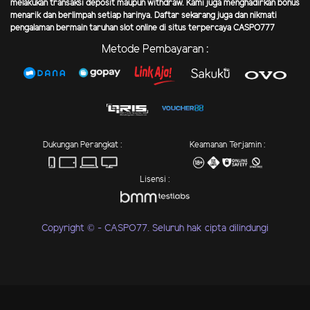
melakukan transaksi deposit maupun withdraw. Kami juga menghadirkan bonus
menarik dan berlimpah setiap harinya. Daftar sekarang juga dan nikmati
pengalaman bermain taruhan slot online di situs terpercaya
CASPO777
Metode Pembayaran :
Dukungan Perangkat :
Keamanan Terjamin :
Lisensi :
Copyright © - CASPO77. Seluruh hak cipta dilindungi