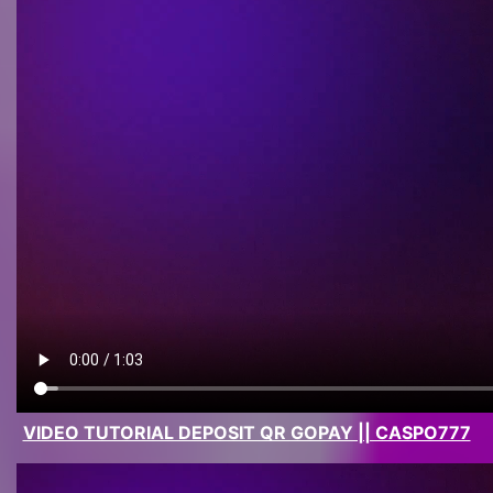
VIDEO TUTORIAL DEPOSIT QR GOPAY || CASPO777