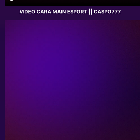
VIDEO CARA MAIN ESPORT || CASPO777