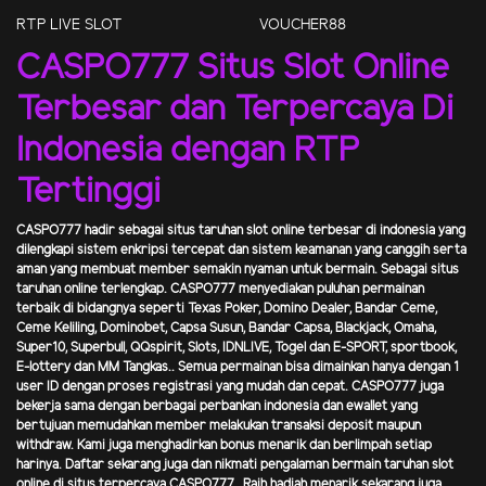
RTP LIVE SLOT
VOUCHER88
CASPO777 Situs Slot Online
Terbesar dan Terpercaya Di
Indonesia dengan RTP
Tertinggi
CASPO777
hadir sebagai situs taruhan slot online terbesar di indonesia yang
dilengkapi sistem enkripsi tercepat dan sistem keamanan yang canggih serta
aman yang membuat member semakin nyaman untuk bermain. Sebagai situs
taruhan online terlengkap.
CASPO777
menyediakan puluhan permainan
terbaik di bidangnya seperti Texas Poker, Domino Dealer, Bandar Ceme,
Ceme Keliling, Dominobet, Capsa Susun, Bandar Capsa, Blackjack, Omaha,
Super10, Superbull, QQspirit, Slots, IDNLIVE, Togel dan E-SPORT, sportbook,
E-lottery dan MM Tangkas.. Semua permainan bisa dimainkan hanya dengan 1
user ID dengan proses registrasi yang mudah dan cepat.
CASPO777
juga
bekerja sama dengan berbagai perbankan indonesia dan ewallet yang
bertujuan memudahkan member melakukan transaksi deposit maupun
withdraw. Kami juga menghadirkan bonus menarik dan berlimpah setiap
harinya. Daftar sekarang juga dan nikmati pengalaman bermain taruhan slot
online di situs terpercaya
CASPO777
,
Raih hadiah menarik sekarang juga.