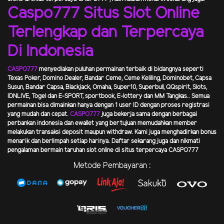
Caspo777 Situs Slot Online
Terlengkap dan Terpercaya
Di Indonesia
CASPO777
menyediakan puluhan permainan terbaik di bidangnya seperti
Texas Poker, Domino Dealer, Bandar Ceme, Ceme Keliling, Dominobet, Capsa
Susun, Bandar Capsa, Blackjack, Omaha, Super10, Superbull, QQspirit, Slots,
IDNLIVE, Togel dan E-SPORT, sportbook, E-lottery dan MM Tangkas.. Semua
permainan bisa dimainkan hanya dengan 1 user ID dengan proses registrasi
yang mudah dan cepat.
CASPO777
juga bekerja sama dengan berbagai
perbankan indonesia dan ewallet yang bertujuan memudahkan member
melakukan transaksi deposit maupun withdraw. Kami juga menghadirkan bonus
menarik dan berlimpah setiap harinya. Daftar sekarang juga dan nikmati
pengalaman bermain taruhan slot online di situs terpercaya
CASPO777
Metode Pembayaran :