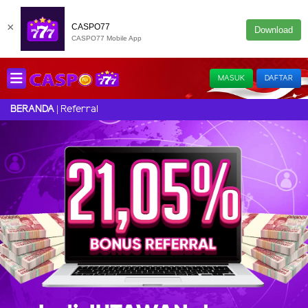
×
CASPO77
Download
CASPO77 Mobile App
MASUK
DAFTAR
Referral
BERANDA