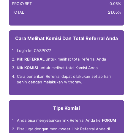
PROXYBET
0.05%
TOTAL
21.05%
Cara Melihat Komisi Dan Total Referral Anda
1.
Login ke CASPO77
2.
Klik
REFERRAL
untuk melihat total referral Anda
3.
Klik
KOMISI
untuk melihat total Komisi Anda
4.
Cara penarikan Referral dapat dilakukan setiap hari
senin dengan melakukan withdraw.
Tips Komisi
1.
Anda bisa menyebarkan link Referral Anda ke
FORUM
2.
Bisa juga dengan men-tweet Link Referral Anda di