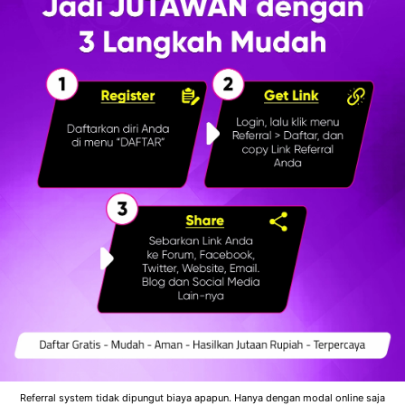
Referral system tidak dipungut biaya apapun. Hanya dengan modal online saja